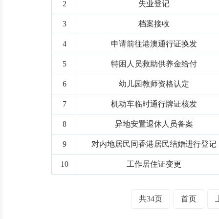
2
失业登记
3
档案接收
4
申请前往港澳通行证换发
5
特困人员救助供养金给付
6
幼儿园教师资格认定
7
机动车临时通行牌证核发
8
异地安置退休人员备案
9
对内地居民同香港居民结婚进行登记
10
工作居住证变更
共34页
首页