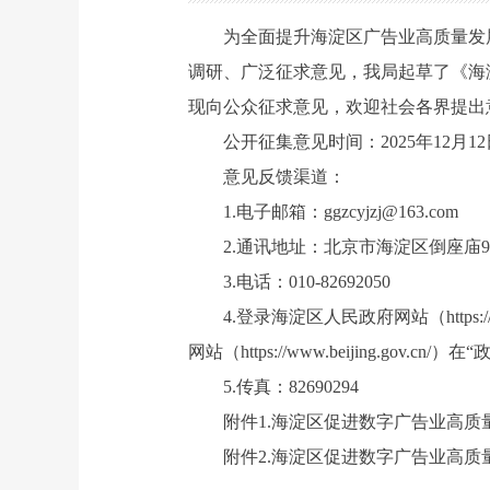
为
全面提升海淀区广告业
高质量发
调研、广泛征求意见，我局起草了
《海
现向公众征求意见，欢迎社会各界提出
公开征集意见时间：
2025
年
12
月
12
意见反馈渠道：
1.电子邮箱：
ggzcyjzj@163.com
2.通讯地址：北京市海淀区倒座庙
9
3.电话：
010-82692050
4.
登录海淀区人民政府网站（https:
网站（https://www.beijing.g
5.
传真：
82690294
附件
1.
海淀区促进数字广告业高质
附件
2.
海淀区促进数字广告业高质