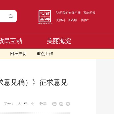
访问我的专属空间
智能问答
无障碍
长者版
简体
政民互动
美丽海淀
回应关切
重点工作
求意见稿）》征求意见
字号：
大
中
小
分享: