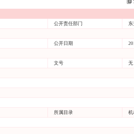
公开责任部门
东
公开日期
20
文号
无
所属目录
机